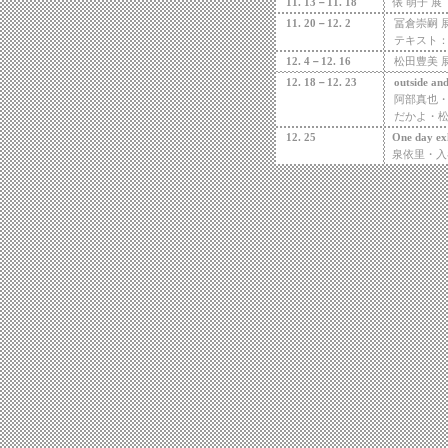
11. 13
－
11. 18
俵
萌子
展
11. 20
－
12. 2
冨倉崇嗣
テキスト
12. 4
－
12. 16
松田豊美
12. 18
－
12. 23
outside and
阿部真也
だかよ・
12. 25
One day ex
泉依里・入