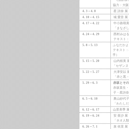
「Cuna de 
協力：大阪
4. 3
－
4. 8
星
詩奈
展
4. 10
－
4. 15
城
愛音
展
4. 17
－
4. 22
中小路萌
「まなざ
4. 24
－
4. 29
西村みは
テキスト
5. 8
－
5. 13
ふなだかよ
テキスト：
手）
5. 15
－
5. 20
山内裕美
「セザンヌ
5. 22
－
5. 27
大津安以
「赤と黒
5. 29
－
6. 3
赤坂とそ
赤坂直生
子・星詩
6. 5
－
6. 10
奥山紗代
「わたし
6. 12
－
6. 17
山景美季
6. 19
－
6. 24
安
亜沙
展
「ネオ人
6. 26
－
7. 1
泉
依里
展