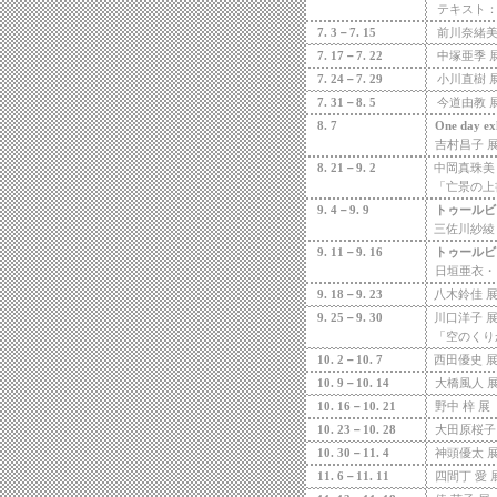
テキスト
7. 3
－
7. 15
前川奈緒
7. 17
－
7. 22
中塚亜季
7. 24
－
7. 29
小川直樹
7. 31
－
8. 5
今道由教
8. 7
One day exh
吉村昌子 
8. 21
－
9. 2
中岡真珠美
「亡景の上
9. 4
－
9. 9
トゥールビ
三佐川紗綾
9. 11
－
9. 16
トゥールビ
日垣亜衣・
9. 18
－
9. 23
八木鈴佳
9. 25
－
9. 30
川口洋子
「空のくり
10. 2
－
10. 7
西田優史
10. 9
－
10. 14
大橋風人
10. 16
－
10. 21
野中
梓
展
10. 23
－
10. 28
大田原桜子
10. 30
－
11. 4
神頭優太
11. 6
－
11. 11
四間丁
愛