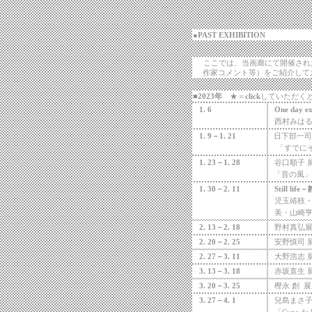
●
PAST EXHIBITION
ここでは、当画廊にて開催され
作家コメント等）をご紹介して
■
2023
年
★＝
click
していただく
1. 6
One day ex
西村みは
1. 9
－
1. 21
日下部一司
「すでに
1. 23
－
1. 28
谷口順子
「音の風」
1. 30
－
2. 11
Still life
－
児玉靖枝
美・山崎
2. 13
－
2. 18
野村真弘
2. 20
－
2. 25
安野慎司
2. 27
－
3. 11
大野浩志
3. 13
－
3. 18
赤坂直生
3. 20
－
3. 25
樫永
創
展
3. 27
－
4. 1
兒島まさ